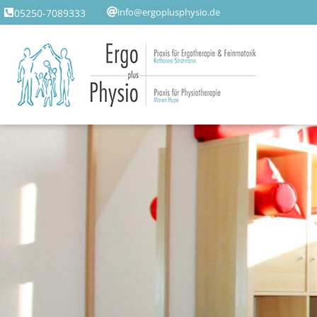
info@ergoplusphysio.de
05250-7089333